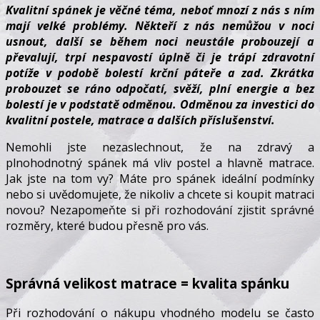
Kvalitní spánek je věčné téma, neboť mnozí z nás s ním
mají velké problémy. Někteří z nás nemůžou v noci
usnout, další se během noci neustále probouzejí a
převalují, trpí nespavostí úplně či je trápí zdravotní
potíže v podobě bolestí krční páteře a zad. Zkrátka
probouzet se ráno odpočatí, svěží, plní energie a bez
bolestí je v podstatě odměnou. Odměnou za investici do
kvalitní postele, matrace a dalších příslušenství.
Nemohli jste nezaslechnout, že na zdravý a
plnohodnotný spánek má vliv postel a hlavně matrace.
Jak jste na tom vy? Máte pro spánek ideální podmínky
nebo si uvědomujete, že nikoliv a chcete si koupit matraci
novou? Nezapomeňte si při rozhodování zjistit správné
rozměry, které budou přesně pro vás.
Správná velikost matrace = kvalita spánku
Při rozhodování o nákupu vhodného modelu se často