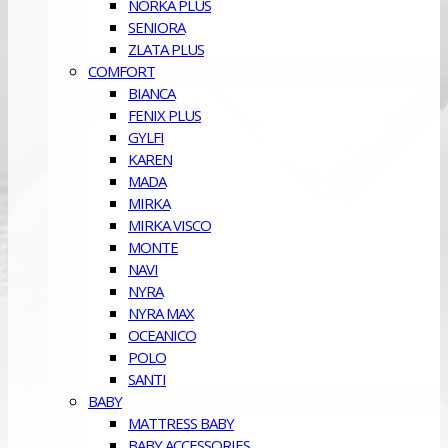
NORKA PLUS
SENIORA
ZLATA PLUS
COMFORT
BIANCA
FENIX PLUS
GYLFI
KAREN
MADA
MIRKA
MIRKA VISCO
MONTE
NAVI
NYRA
NYRA MAX
OCEANICO
POLO
SANTI
BABY
MATTRESS BABY
BABY ACCESSORIES