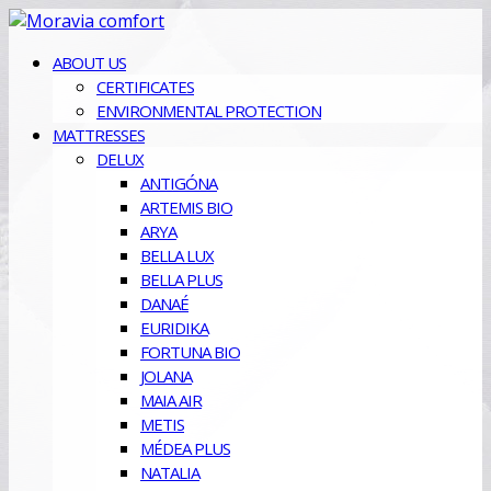
ABOUT US
CERTIFICATES
ENVIRONMENTAL PROTECTION
MATTRESSES
DELUX
ANTIGÓNA
ARTEMIS BIO
ARYA
BELLA LUX
BELLA PLUS
DANAÉ
EURIDIKA
FORTUNA BIO
JOLANA
MAIA AIR
METIS
MÉDEA PLUS
NATALIA