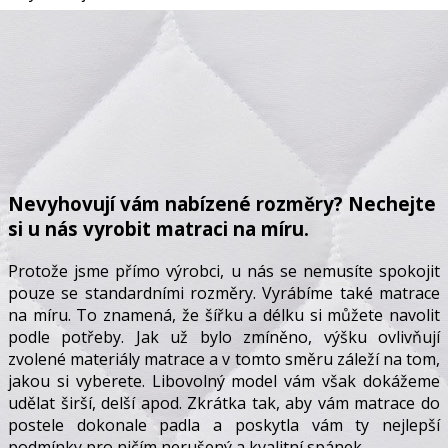
Nevyhovují vám nabízené rozměry? Nechejte
si u nás vyrobit matraci na míru.
Protože jsme přímo výrobci, u nás se nemusíte spokojit
pouze se standardními rozměry. Vyrábíme také matrace
na míru. To znamená, že šířku a délku si můžete navolit
podle potřeby. Jak už bylo zmíněno, výšku ovlivňují
zvolené materiály matrace a v tomto směru záleží na tom,
jakou si vyberete. Libovolný model vám však dokážeme
udělat širší, delší apod. Zkrátka tak, aby vám matrace do
postele dokonale padla a poskytla vám ty nejlepší
podmínky pro ničím nerušený a kvalitní spánek.