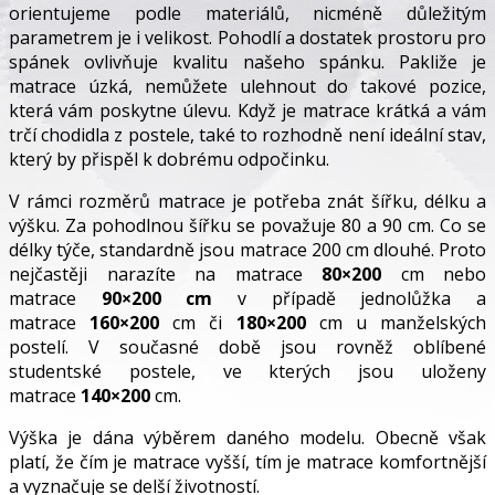
orientujeme podle materiálů, nicméně důležitým
parametrem je i velikost. Pohodlí a dostatek prostoru pro
spánek ovlivňuje kvalitu našeho spánku. Pakliže je
matrace úzká, nemůžete ulehnout do takové pozice,
která vám poskytne úlevu. Když je matrace krátká a vám
trčí chodidla z postele, také to rozhodně není ideální stav,
který by přispěl k dobrému odpočinku.
V rámci rozměrů matrace je potřeba znát šířku, délku a
výšku. Za pohodlnou šířku se považuje 80 a 90 cm. Co se
délky týče, standardně jsou matrace 200 cm dlouhé. Proto
nejčastěji narazíte na matrace
80×200
cm nebo
matrace
90×200 cm
v případě jednolůžka a
matrace
160×200
cm či
180×200
cm u manželských
postelí. V současné době jsou rovněž oblíbené
studentské postele, ve kterých jsou uloženy
matrace
140×200
cm.
Výška je dána výběrem daného modelu. Obecně však
platí, že čím je matrace vyšší, tím je matrace komfortnější
a vyznačuje se delší životností.