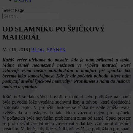
Select Page
OD SLAMNÍKU PO ŠPIČKOVÝ
MATERIÁL
Mar 16, 2016
|
BLOG
,
SPÁNEK
Každý večer uléháme do postele, kde je nám příjemně a teplo.
Máme téměř neomezené možnosti ve výběru matrací, které
vyhovují všem našim požadavkům a komfort při spánku tak
bereme jako samozřejmost. Kde je ale počátek pohodlí, které nám
poskytují dnešní špičkové materiály? Pronikněte s námi do historie
matrací a spánku.
Ještě, než se dalo vůbec hovořit o matraci nebo podložce na spaní,
byla původní lože vystlána suchými listy a trávou, která dostatečně
izolovala teplo. V průběhu historie se lůžka neustále změkčovala,
zvětšovala a poskytovala tak lidem zázemí nejen pro spánek.
V počátcích byla největším problémem zima od země. Spací prostor
se proto začal zvedat nebo zavěšovat a dal tak vzniknout dnešním
postelím. V době, kdy lidé začali lovit zvěř, se podložkou pro spaní