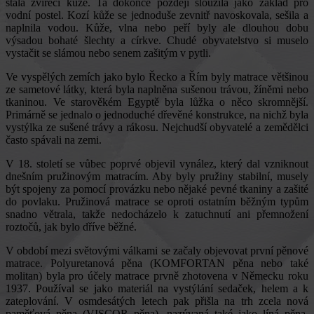
stala zvířecí kůže. Ta dokonce později sloužila jako základ pro
vodní postel. Kozí kůže se jednoduše zevnitř navoskovala, sešila a
naplnila vodou. Kůže, vlna nebo peří byly ale dlouhou dobu
výsadou bohaté šlechty a církve. Chudé obyvatelstvo si muselo
vystačit se slámou nebo senem zašitým v pytli.
Ve vyspělých zemích jako bylo Řecko a Řím byly matrace většinou
ze sametové látky, která byla naplněna sušenou trávou, žíněmi nebo
tkaninou. Ve starověkém Egyptě byla lůžka o něco skromnější.
Primárně se jednalo o jednoduché dřevěné konstrukce, na nichž byla
vystýlka ze sušené trávy a rákosu. Nejchudší obyvatelé a zemědělci
často spávali na zemi.
V 18. století se vůbec poprvé objevil vynález, který dal vzniknout
dnešním pružinovým matracím. Aby byly pružiny stabilní, musely
být spojeny za pomocí provázku nebo nějaké pevné tkaniny a zašité
do povlaku.
Pružinová matrace se oproti ostatním běžným typům
snadno větrala, takže nedocházelo k zatuchnutí ani přemnožení
roztočů, jak bylo dříve běžné.
V období mezi světovými válkami se začaly objevovat první pěnové
matrace. Polyuretanová pěna (KOMFORTAN pěna nebo také
molitan) byla pro účely matrace prvně zhotovena v Německu roku
1937. Používal se jako materiál na vystýlání sedaček, helem a k
zateplování. V osmdesátých letech pak přišla na trh zcela nová
paměťová pěna (VISCOR pěna), nazývaná také jako líná pěna.