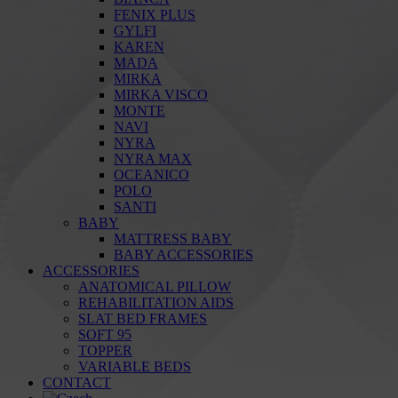
FENIX PLUS
GYLFI
KAREN
MADA
MIRKA
MIRKA VISCO
MONTE
NAVI
NYRA
NYRA MAX
OCEANICO
POLO
SANTI
BABY
MATTRESS BABY
BABY ACCESSORIES
ACCESSORIES
ANATOMICAL PILLOW
REHABILITATION AIDS
SLAT BED FRAMES
SOFT 95
TOPPER
VARIABLE BEDS
CONTACT