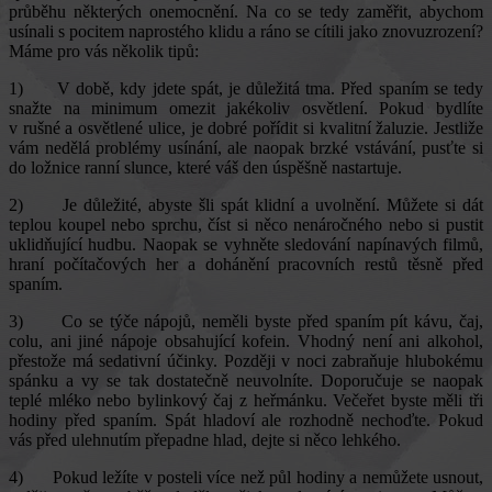
průběhu některých onemocnění. Na co se tedy zaměřit, abychom
usínali s pocitem naprostého klidu a ráno se cítili jako znovuzrození?
Máme pro vás několik tipů:
1) V době, kdy jdete spát, je důležitá tma. Před spaním se tedy
snažte na minimum omezit jakékoliv osvětlení. Pokud bydlíte
v rušné a osvětlené ulice, je dobré pořídit si kvalitní žaluzie. Jestliže
vám nedělá problémy usínání, ale naopak brzké vstávání, pusťte si
do ložnice ranní slunce, které váš den úspěšně nastartuje.
2) Je důležité, abyste šli spát klidní a uvolnění. Můžete si dát
teplou koupel nebo sprchu, číst si něco nenáročného nebo si pustit
uklidňující hudbu. Naopak se vyhněte sledování napínavých filmů,
hraní počítačových her a dohánění pracovních restů těsně před
spaním.
3) Co se týče nápojů, neměli byste před spaním pít kávu, čaj,
colu, ani jiné nápoje obsahující kofein. Vhodný není ani alkohol,
přestože má sedativní účinky. Později v noci zabraňuje hlubokému
spánku a vy se tak dostatečně neuvolníte. Doporučuje se naopak
teplé mléko nebo bylinkový čaj z heřmánku. Večeřet byste měli tři
hodiny před spaním. Spát hladoví ale rozhodně nechoďte. Pokud
vás před ulehnutím přepadne hlad, dejte si něco lehkého.
4) Pokud ležíte v posteli více než půl hodiny a nemůžete usnout,