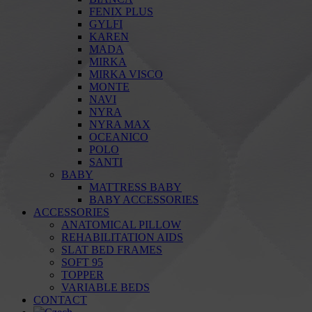
FENIX PLUS
GYLFI
KAREN
MADA
MIRKA
MIRKA VISCO
MONTE
NAVI
NYRA
NYRA MAX
OCEANICO
POLO
SANTI
BABY
MATTRESS BABY
BABY ACCESSORIES
ACCESSORIES
ANATOMICAL PILLOW
REHABILITATION AIDS
SLAT BED FRAMES
SOFT 95
TOPPER
VARIABLE BEDS
CONTACT