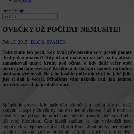
Select Page
OVEČKY UŽ POČÍTAT NEMUSÍTE!
Feb 13, 2015
|
BLOG
,
SPÁNEK
Také znáte ten pocit, kdy kvůli převalování se v posteli padáte
druhý den únavou? Kdy už ani make-up nestačí na to, abyste
zamaskovali tmavé kruhy pod očima, a kdy další večer opět
marně počítáte ovečky? Kvalitní a dostačující spánek rozhodně
není samozřejmostí. Na jeho kvalitu může mít vliv i to, jaké jídlo
jste si dali k večeři. Přinášíme vám několik rad, jak jednou
provždy vyzrát na probdělé noci.
Spánek je proces, kdy naše tělo odpočívá a nabírá síly na další
aktivitu. Dospělý člověk by mu měl denně věnovat 7 až 9 hodin v
kuse. V noci při spánku procházíme několika stadii, která se od sebe
liší svoji hloubkou. Čím hlubší stadium je, tím vydatnější jsou
odpočinek a regenerace těla. Oproti tomu dlouhodobý nedostatek
spánku navozuje změny podobné stárnutí a dochází k urychlení