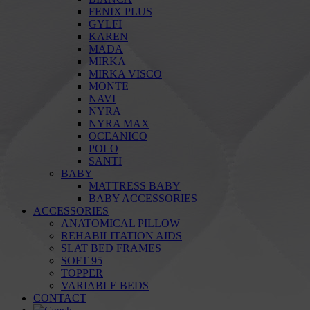
FENIX PLUS
GYLFI
KAREN
MADA
MIRKA
MIRKA VISCO
MONTE
NAVI
NYRA
NYRA MAX
OCEANICO
POLO
SANTI
BABY
MATTRESS BABY
BABY ACCESSORIES
ACCESSORIES
ANATOMICAL PILLOW
REHABILITATION AIDS
SLAT BED FRAMES
SOFT 95
TOPPER
VARIABLE BEDS
CONTACT