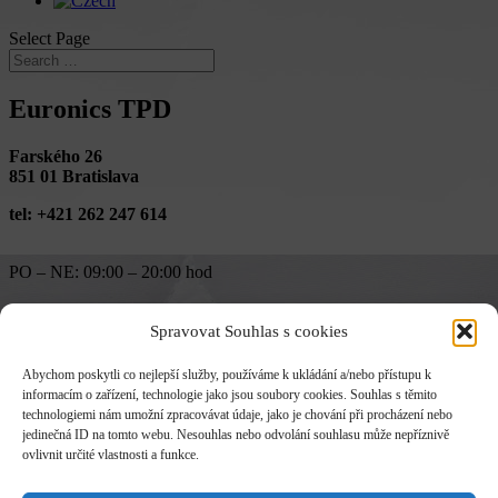
Select Page
Euronics TPD
Farského 26
851 01 Bratislava
tel: +421 262 247 614
PO – NE: 09:00 – 20:00 hod
←
DREVONAB SK
Euronics TPD
→
Skills
Spravovat Souhlas s cookies
Posted on
Abychom poskytli co nejlepší služby, používáme k ukládání a/nebo přístupu k
informacím o zařízení, technologie jako jsou soubory cookies. Souhlas s těmito
December 16, 2022
technologiemi nám umožní zpracovávat údaje, jako je chování při procházení nebo
jedinečná ID na tomto webu. Nesouhlas nebo odvolání souhlasu může nepříznivě
ovlivnit určité vlastnosti a funkce.
Contact information
: