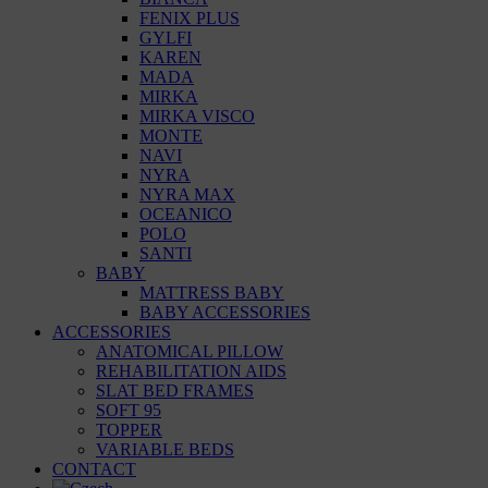
FENIX PLUS
GYLFI
KAREN
MADA
MIRKA
MIRKA VISCO
MONTE
NAVI
NYRA
NYRA MAX
OCEANICO
POLO
SANTI
BABY
MATTRESS BABY
BABY ACCESSORIES
ACCESSORIES
ANATOMICAL PILLOW
REHABILITATION AIDS
SLAT BED FRAMES
SOFT 95
TOPPER
VARIABLE BEDS
CONTACT