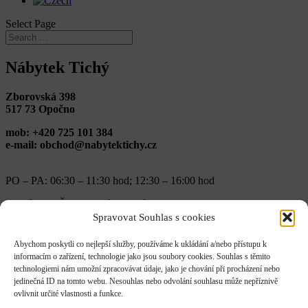
Select Page
Nábytek Tichý
Zborovská 398
517 73 Opočno
mob: +420
725 101 384
e-mail: obchod@nabytektichy.cz
PO – PA: 06:30 – 11:30 hod; 12:30 – 16:00 hod
←
Nábytek ŠUBRT
Nábytkové studio s.r.o.
→
Skills
Spravovat Souhlas s cookies
Posted on
Abychom poskytli co nejlepší služby, používáme k ukládání a/nebo přístupu k
informacím o zařízení, technologie jako jsou soubory cookies. Souhlas s těmito
December 5, 2022
technologiemi nám umožní zpracovávat údaje, jako je chování při procházení nebo
jedinečná ID na tomto webu. Nesouhlas nebo odvolání souhlasu může nepříznivě
ovlivnit určité vlastnosti a funkce.