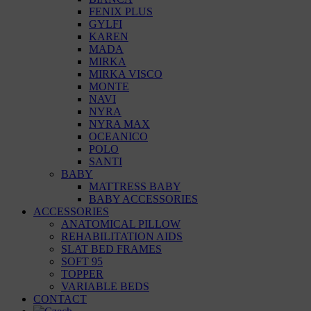
FENIX PLUS
GYLFI
KAREN
MADA
MIRKA
MIRKA VISCO
MONTE
NAVI
NYRA
NYRA MAX
OCEANICO
POLO
SANTI
BABY
MATTRESS BABY
BABY ACCESSORIES
ACCESSORIES
ANATOMICAL PILLOW
REHABILITATION AIDS
SLAT BED FRAMES
SOFT 95
TOPPER
VARIABLE BEDS
CONTACT