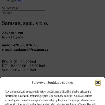
Select Page
Samson, spol. s r. o.
Zákostelí 190
679 71 Lysice
mob: +420 608 876 358
e-mail: s.adamek@seznam.cz
PO: 08:00 – 14:00 hod
ÚT – PÁ: 08:00 – 16:00 hod
SO: 08:00 – 10:00 hod
←
RIMEX INTERIÉR S.R.O.
SEKTOR NÁBYTEK s.r.o.
→
Skills
Spravovat Souhlas s cookies
Posted on
Abychom poskytli co nejlepší služby, používáme k ukládání a/nebo přístupu k
informacím o zařízení, technologie jako jsou soubory cookies. Souhlas s těmito
December 7, 2022
technologiemi nám umožní zpracovávat údaje, jako je chování při procházení nebo
jedinečná ID na tomto webu. Nesouhlas nebo odvolání souhlasu může nepříznivě