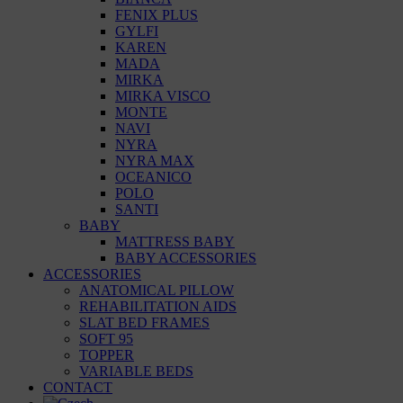
FENIX PLUS
GYLFI
KAREN
MADA
MIRKA
MIRKA VISCO
MONTE
NAVI
NYRA
NYRA MAX
OCEANICO
POLO
SANTI
BABY
MATTRESS BABY
BABY ACCESSORIES
ACCESSORIES
ANATOMICAL PILLOW
REHABILITATION AIDS
SLAT BED FRAMES
SOFT 95
TOPPER
VARIABLE BEDS
CONTACT