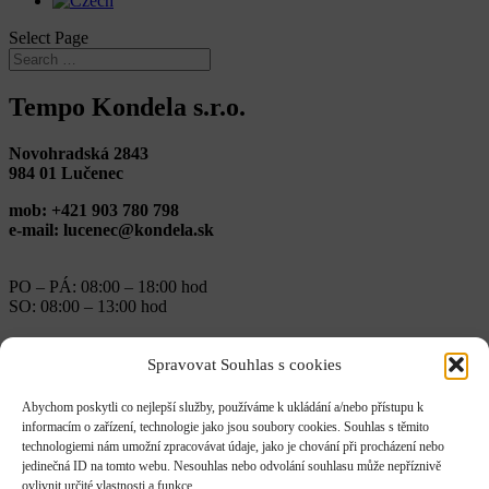
Select Page
Tempo Kondela s.r.o.
Novohradská 2843
984 01 Lučenec
mob: +421 903 780 798
e-mail: lucenec@kondela.sk
PO – PÁ: 08:00 – 18:00 hod
SO: 08:00 – 13:00 hod
←
Tempo Kondela s.r.o.
Tempo Kondela s.r.o.
→
Skills
Spravovat Souhlas s cookies
Posted on
Abychom poskytli co nejlepší služby, používáme k ukládání a/nebo přístupu k
informacím o zařízení, technologie jako jsou soubory cookies. Souhlas s těmito
December 16, 2022
technologiemi nám umožní zpracovávat údaje, jako je chování při procházení nebo
jedinečná ID na tomto webu. Nesouhlas nebo odvolání souhlasu může nepříznivě
ovlivnit určité vlastnosti a funkce.