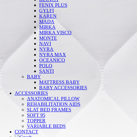
FENIX PLUS
GYLFI
KAREN
MADA
MIRKA
MIRKA VISCO
MONTE
NAVI
NYRA
NYRA MAX
OCEANICO
POLO
SANTI
BABY
MATTRESS BABY
BABY ACCESSORIES
ACCESSORIES
ANATOMICAL PILLOW
REHABILITATION AIDS
SLAT BED FRAMES
SOFT 95
TOPPER
VARIABLE BEDS
CONTACT