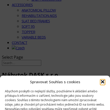
ACCESSORIES
ANATOMICAL PILLOW
REHABILITATION AIDS
SLAT BED FRAMES
SOFT 95
TOPPER
VARIABLE BEDS
CONTACT
Select Page
Nábytok DASK s.r.o.
Spravovat Souhlas s cookies
Jilemnického 4003/47
036 01 Humenné
Abychom poskytli co nejlepší služby, používáme k ukládání a/nebo
přístupu k informacím o zařízení, technologie jako jsou soubory
cookies. Souhlas s těmito technologiemi nám umožní zpracovávat
mob: +421 911 356 610
údaje, jako je chování při procházení nebo jedinečná ID na tomto webu.
Nesouhlas nebo odvolání souhlasu může nepříznivě ovlivnit určité