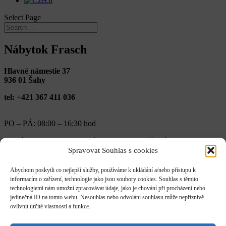
Select Page
Nábytok Frasch
Hlavné námestie 37
936 01 Šahy
tel: +421 367 411 036
PO – PÁ: 08:00 – 16:30 hod
←
Nábytok DASK s.r.o.
Nábytok Josef Merašický
→
Skills
Spravovat Souhlas s cookies
Posted on
Abychom poskytli co nejlepší služby, používáme k ukládání a/nebo přístupu k
informacím o zařízení, technologie jako jsou soubory cookies. Souhlas s těmito
December 16, 2022
technologiemi nám umožní zpracovávat údaje, jako je chování při procházení nebo
jedinečná ID na tomto webu. Nesouhlas nebo odvolání souhlasu může nepříznivě
ovlivnit určité vlastnosti a funkce.
Contact information
: