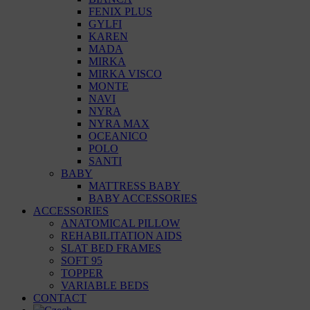
FENIX PLUS
GYLFI
KAREN
MADA
MIRKA
MIRKA VISCO
MONTE
NAVI
NYRA
NYRA MAX
OCEANICO
POLO
SANTI
BABY
MATTRESS BABY
BABY ACCESSORIES
ACCESSORIES
ANATOMICAL PILLOW
REHABILITATION AIDS
SLAT BED FRAMES
SOFT 95
TOPPER
VARIABLE BEDS
CONTACT